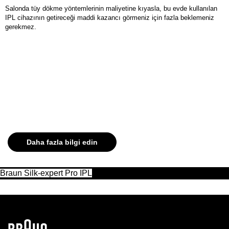
Salonda tüy dökme yöntemlerinin maliyetine kıyasla, bu evde kullanılan
IPL cihazının getireceği maddi kazancı görmeniz için fazla beklemeniz
gerekmez.
Akıllı bir SensoAdapt™ cilt rengi
sensörüne sahip tek IPL
Sürekli cilt renginizi okur ve güvenli, son derece etkili bir
işlem için yoğunluğu ayarlar.
Daha fazla bilgi edin
Braun Silk-expert Pro IPL