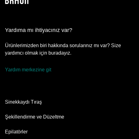
Yardıma mı ihtiyacınız var?
Ürünlerimizden biri hakkında sorularınız mı var? Size
yardımcı olmak için buradayız.
Yardım merkezine git
Sinekkaydı Tıraş
Series 9 Pro
Şekillendirme ve Düzeltme
Series 8
Sakal Düzeltici
Epilatörler
Series 7