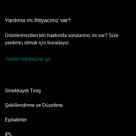
Yardıma mı ihtiyacınız var?
Ürünlerimizden biri hakkında sorularınız mı var? Size
yardımcı olmak için buradayız.
Yardım merkezine git
Sinekkaydı Tıraş
Series 9 Pro
Şekillendirme ve Düzeltme
Series 8
Sakal Düzeltici
Epilatörler
Series 7
Hepsi Bir Arada Şekillendirici
Silk·épil 9 flex
IPL
Series 6