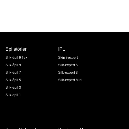
Epilatörler
IPL
Silk·épil 9 flex
Skin i·expert
Silk·épil 9
Silk·expert 5
Silk·épil 7
Silk·expert 3
Silk·épil 5
Silk·expert Mini
Silk·épil 3
Silk·epil 1