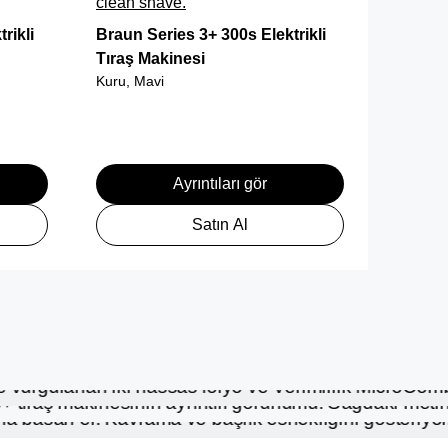
clean shave.
rikli
Braun Series 3+ 300s Elektrikli
Tıraş Makinesi
Kuru, Mavi
Ayrıntıları gör
Satın Al
imlilik