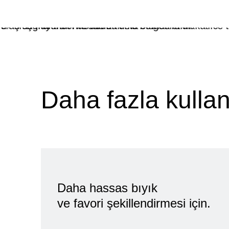
İnce tıraş başlığı
Daha fazla kullanı
Burun altında kolay tıraş için.
Entegre hassas düzeltici.
Daha hassas bıyık
ve favori şekillendirmesi için.