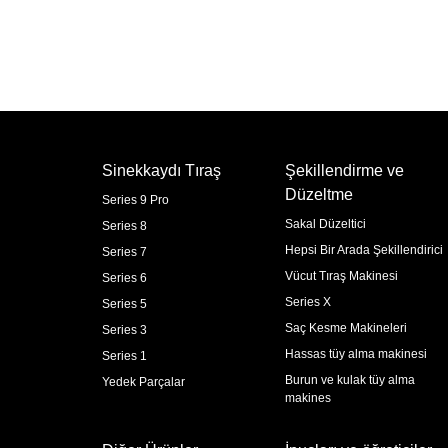
Sinekkaydı Tıraş
Şekillendirme ve
Düzeltme
Series 9 Pro
Sakal Düzeltici
Series 8
Hepsi Bir Arada Şekillendirici
Series 7
Vücut Tıraş Makinesi
Series 6
Series X
Series 5
Saç Kesme Makineleri
Series 3
Hassas tüy alma makinesi
Series 1
Burun ve kulak tüy alma
Yedek Parçalar
makines