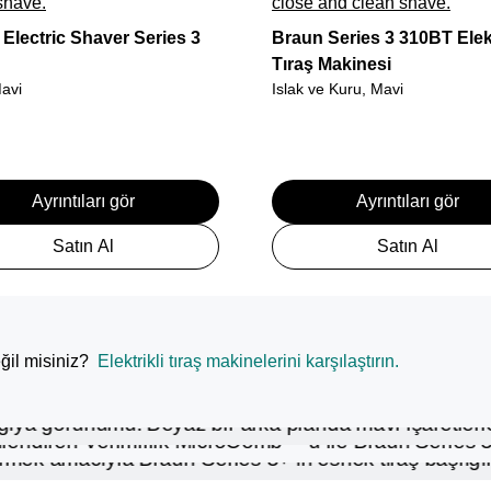
shave.
close and clean shave.
Electric Shaver Series 3
Braun Series 3 310BT Elekt
Tıraş Makinesi
avi
Islak ve Kuru, Mavi
Ayrıntıları gör
Ayrıntıları gör
Satın Al
Satın Al
il misiniz?
Elektrikli tıraş makinelerini karşılaştırın.
Ver
su.