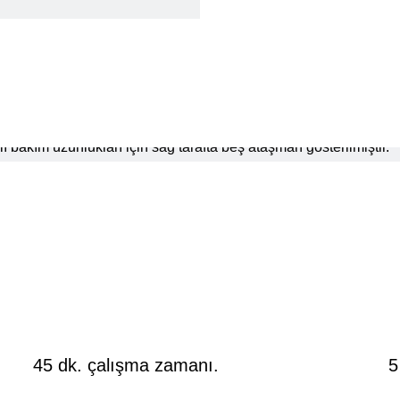
 ve
.
45 dk. çalışma zamanı.
5