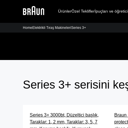
Ürünler
Özel Teklifler
İpuçları ve öğretici
Home
Elektrikli Tıraş Makineleri
Series 3+
Series 3+ serisini ke
Series 3+ 3000bt, Düzeltici başlık,
Braun 
Taraklar: 1, 2 mm, Taraklar: 3, 5, 7
protec