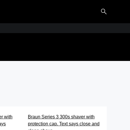
aydı Tıraş İçin
eries 3 Elektrikli
Makineleri
r with
Braun Series 3 300s shaver with
ays
protection cap. Text says close and