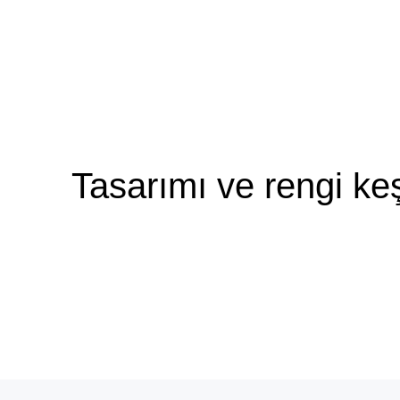
şekillendirilmesi için düzeltici başlığ
Tasarımı ve rengi ke