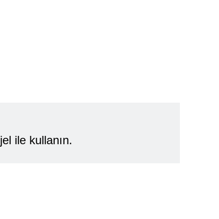
croComb’u.
zlı¹ ve daha rahat bir tıraş için
lemanlarına daha fazla kıl toplar.
l ile kullanın.