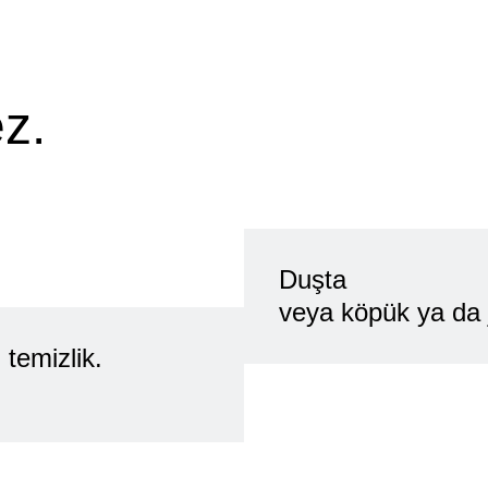
Mi
na
Daha hı
z.
tıraş e
esnek
Duşta
veya köpük ya da je
z temizlik.