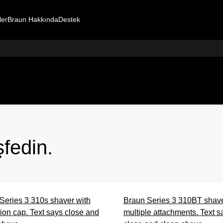
ler
Braun Hakkında
Destek
Sinekk
Braun S
şfedin.
Tıraş 
Series 3 310s shaver with
Braun Series 3 310BT shave
tion cap. Text says close and
multiple attachments. Text s
Satın Al