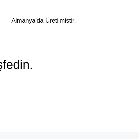
ı takın.
Almanya’da Üretilmiştir.
şfedin.