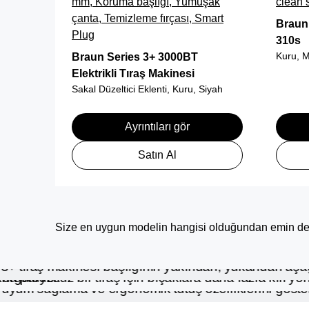
mm, Koruma başlığı, Yumuşak
clean 
çanta, Temizleme fırçası, Smart
Braun 
Plug
310s
Kuru, M
Braun Series 3+ 3000BT
Elektrikli Tıraş Makinesi
Sakal Düzeltici Eklenti, Kuru, Siyah
Ayrıntıları gör
Satın Al
Size en uygun modelin hangisi olduğundan emin değ
2 Yakınlık Folyo