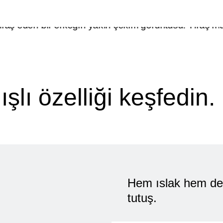
.
şlı özelliği keşfedin.
Kaymayı önleyen
Hem ıslak hem de 
tutuş.