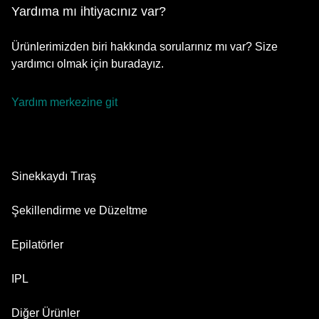
Yardıma mı ihtiyacınız var?
Ürünlerimizden biri hakkında sorularınız mı var? Size
yardımcı olmak için buradayız.
Yardım merkezine git
Sinekkaydı Tıraş
Series 9 Pro
Şekillendirme ve Düzeltme
Series 8
Sakal Düzeltici
Epilatörler
Series 7
Hepsi Bir Arada Şekillendirici
Silk·épil 9 flex
IPL
Series 6
Vücut Tıraş Makinesi
Silk·épil 9
Series 5
Skin i·expert
Diğer Ürünler
Series X