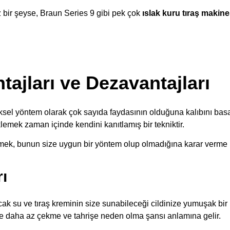
bir şeyse, Braun Series 9 gibi pek çok
ıslak kuru tıraş makine
ntajları ve Dezavantajları
el yöntem olarak çok sayıda faydasının olduğuna kalıbını basac
emek zaman içinde kendini kanıtlamış bir tekniktir.
ilmek, bunun size uygun bir yöntem olup olmadığına karar verme b
rı
ıcak su ve tıraş kreminin size sunabileceği cildinize yumuşak bir
de daha az çekme ve tahrişe neden olma şansı anlamına gelir.