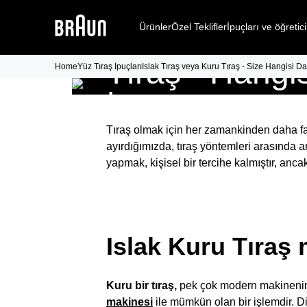
Islak Tıraş
ve
Ürünler
Özel Teklifler
İpuçları ve öğretici
Tıraş - Hangis
Home
Yüz Tıraş İpuçları
Islak Tıraş veya Kuru Tıraş - Size Hangisi 
İçin En Uygu
Tıraş olmak için her zamankinden daha faz
ayırdığımızda, tıraş yöntemleri arasında a
yapmak, kişisel bir tercihe kalmıştır, anc
Islak Kuru Tıraş 
Kuru bir tıraş,
pek çok modern makinenin 
makinesi
ile mümkün olan bir işlemdir. Diğ