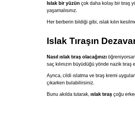
Islak bir yüzün
çok daha kolay bir tıraş y
yaşamalısınız.
Her berberin bildiği gibi, ıslak kılın kesi
Islak Tıraşın Dezavan
Nasıl ıslak tıraş olacağınızı
öğreniyorsanı
saç kılınızın büyüdüğü yönde nazik tıraş 
Ayrıca, cildi ıslatma ve tıraş kremi uygula
çıkarken bulabilirsiniz.
Bunu akılda tutarak,
ıslak tıraş
çoğu erkeğ