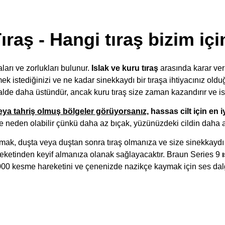
ıraş - Hangi tıraş bizim içi
ları ve zorlukları bulunur.
Islak ve kuru tıraş
arasında karar veri
 istediğinizi ve ne kadar sinekkaydı bir tıraşa ihtiyacınız olduğ
malde daha üstündür, ancak kuru tıraş size zaman kazandırır ve ist
veya tahriş olmuş bölgeler görüyorsanız,
hassas cilt için en i
şe neden olabilir çünkü daha az bıçak, yüzünüzdeki cildin daha a
ak, duşta veya duştan sonra tıraş olmanıza ve size sinekkaydı ve
eketinden keyif almanıza olanak sağlayacaktır. Braun Series 9
000 kesme hareketini ve çenenizde nazikçe kaymak için ses dalgas