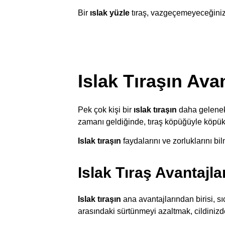
Bir
ıslak yüzle
tıraş, vazgeçemeyeceğiniz 
Islak Tıraşın Ava
Pek çok kişi bir
ıslak tıraşın
daha geleneks
zamanı geldiğinde, tıraş köpüğüyle köpükl
Islak tıraşın
faydalarını ve zorluklarını b
Islak Tıraş Avantajla
Islak tıraşın
ana avantajlarından birisi, s
arasındaki sürtünmeyi azaltmak, cildiniz