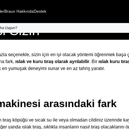
ya Kuru
ler
Braun Hakkında
Destek
i Sizin
Daha Uygun?
n?
la seçenekle, sizin için en iyi olacak yöntemi öğrenmek başa çı
na fark,
ıslak ve kuru tıraş olarak ayrılabilir
. Bir
ıslak kuru tıra
ak en yumuşak deneyimi sunar ve en az tahriş yaratır.
makinesi arasındaki fark
tıraş köpüğü ve sıcak su ile veya olmadan cildiniz üzerinde k
er yanda ıslak tıraş, sıklıkla insanların nasıl tıraş olacaklarını