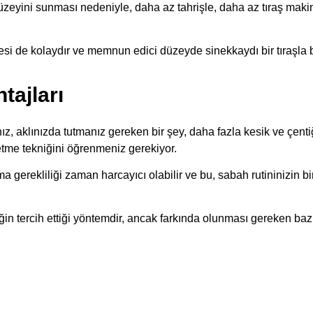
üzeyini sunması nedeniyle, daha az tahrişle, daha az tıraş maki
lmesi de kolaydır ve memnun edici düzeyde sinekkaydı bir tıraşla b
tajları
z, aklınızda tutmanız gereken bir şey, daha fazla kesik ve çentiğe
etme tekniğini öğrenmeniz gerekiyor.
ma gerekliliği zaman harcayıcı olabilir ve bu, sabah rutininizin b
in tercih ettiği yöntemdir, ancak farkında olunması gereken bazı