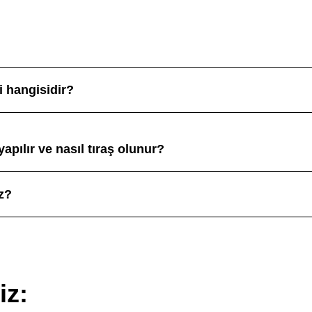
si hangisidir?
yapılır ve nasıl tıraş olunur?
iz?
iz: