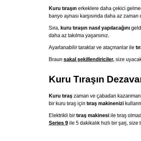
Kuru tıraşın
erkeklere daha çekici gelmesi
banyo aynası karşısında daha az zaman d
Sıra,
kuru tıraşın nasıl yapılacağını
geld
daha az takılma yaşarsınız.
Ayarlanabilir taraklar ve ataçmanlar ile
tı
Braun
sakal şekillendiriciler,
size uyacak 
Kuru Tıraşın Dezavan
Kuru tıraş
zaman ve çabadan kazanmanızı s
bir kuru tıraş için
tıraş makinenizi
kullanm
Elektrikli bir
tıraş makinesi
ile tıraş olma
Series 9
ile 5 dakikalık hızlı bir şarj, size