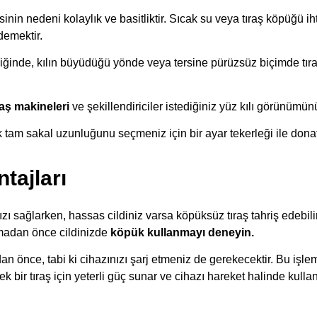
nin nedeni kolaylık ve basitliktir. Sıcak su veya tıraş köpüğü i
emektir.
iğinde, kılın büyüdüğü yönde veya tersine pürüzsüz biçimde tı
raş makineleri
ve şekillendiriciler istediğiniz yüz kılı görünümü
tam sakal uzunluğunu seçmeniz için bir ayar tekerleği ile donatı
tajları
ağlarken, hassas cildiniz varsa köpüksüz tıraş tahriş edebilir
adan önce cildinizde
köpük kullanmayı deneyin.
dan önce, tabi ki cihazınızı şarj etmeniz de gerekecektir. Bu işlem
 tek bir tıraş için yeterli güç sunar ve cihazı hareket halinde kullan