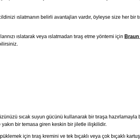
dinizi ıslatmanın belirli avantajları vardır, öyleyse size her bir 
arınızı ıslatarak veya ıslatmadan tıraş etme yöntemi için
Braun 
irsiniz.
zünüzü sıcak suyun gücünü kullanarak bir tıraşa hazırlamayla ba
yakın bir temasa giren keskin bir jiletle ilişkilidir.
klemek için tıraş kremini ve tek bıçaklı veya çok bıçaklı kartuşlu 