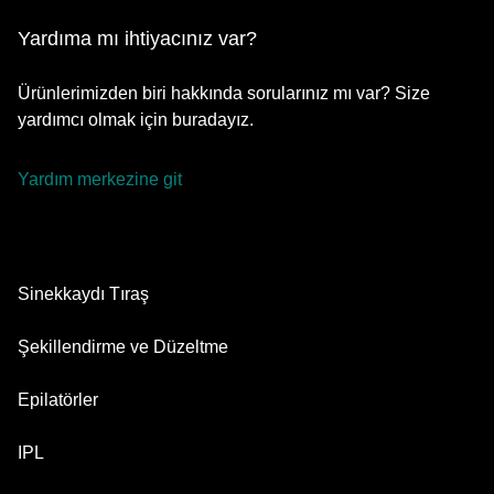
Yardıma mı ihtiyacınız var?
Ürünlerimizden biri hakkında sorularınız mı var? Size
yardımcı olmak için buradayız.
Yardım merkezine git
Sinekkaydı Tıraş
Series 9 Pro
Şekillendirme ve Düzeltme
Series 8
Sakal Düzeltici
Epilatörler
Series 7
Hepsi Bir Arada Şekillendirici
Silk·épil 9 flex
IPL
Series 6
Vücut Tıraş Makinesi
Silk·épil 9
Series 5