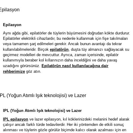
Epilasyon
Epilasyon
Aynı ağda gibi, epilatörler de tüylerin büyümesini doğrudan kökte durdurur.
Epilatörler elektrikli cihazlardır, bu nedenle kullanmak için fişe takılmaları
veya tamamen şarj edilmeleri gerekir. Ancak bunun avantajı da tekrar
kullanılabilmeleridir. Birçok
epilatörün
, duşta tüy almanızı sağlayacak su
geçirmez modelleri de mevcuttur. Ayrıca, zaman içerisinde, epilatör
kullanımıyla beraber kol kıllarınızın daha inceldiğini ve daha yavaş
uzadığını görürsünüz.
Epilatörün nasıl kullanılacağına dair
rehberimize
göz atın.
IPL (Yoğun Atımlı Işık teknolojisi) ve Lazer
IPL (Yoğun Atımlı Işık teknolojisi) ve Lazer
IPL epilasyon
ve lazer epilasyon, kıl köklerinizdeki melanini hedef alarak
çalışır ancak farklı türde tedavilerdir. Her iki yöntemden de etkili sonuç
alınması ve tüylerin gözle görülür biçimde kalıcı olarak azalması için en