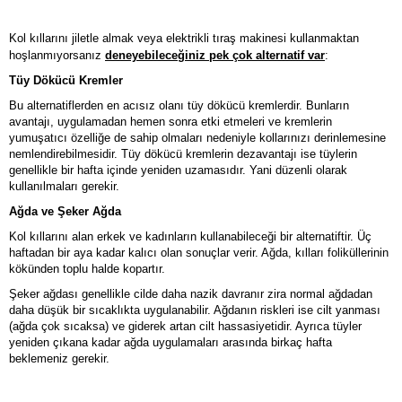
Kol kıllarını jiletle almak veya elektrikli tıraş makinesi kullanmaktan
hoşlanmıyorsanız
deneyebileceğiniz pek çok alternatif var
:
Tüy Dökücü Kremler
Bu alternatiflerden en acısız olanı tüy dökücü kremlerdir. Bunların
avantajı, uygulamadan hemen sonra etki etmeleri ve kremlerin
yumuşatıcı özelliğe de sahip olmaları nedeniyle kollarınızı derinlemesine
nemlendirebilmesidir. Tüy dökücü kremlerin dezavantajı ise tüylerin
genellikle bir hafta içinde yeniden uzamasıdır. Yani düzenli olarak
kullanılmaları gerekir.
Ağda ve Şeker Ağda
Kol kıllarını alan erkek ve kadınların kullanabileceği bir alternatiftir. Üç
haftadan bir aya kadar kalıcı olan sonuçlar verir. Ağda, kılları foliküllerinin
kökünden toplu halde kopartır.
Şeker ağdası genellikle cilde daha nazik davranır zira normal ağdadan
daha düşük bir sıcaklıkta uygulanabilir. Ağdanın riskleri ise cilt yanması
(ağda çok sıcaksa) ve giderek artan cilt hassasiyetidir. Ayrıca tüyler
yeniden çıkana kadar ağda uygulamaları arasında birkaç hafta
beklemeniz gerekir.