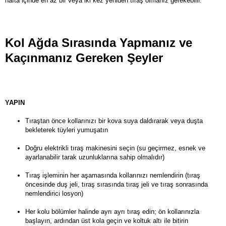
hafta içinde en az bir veya iki kez yeniden tıraş olmanız gerekebilir.
Kol Ağda Sırasında Yapmanız ve
Kaçınmanız Gereken Şeyler
YAPIN
Tıraştan önce kollarınızı bir kova suya daldırarak veya duşta
bekleterek tüyleri yumuşatın
Doğru elektrikli tıraş makinesini seçin (su geçirmez, esnek ve
ayarlanabilir tarak uzunluklarına sahip olmalıdır)
Tıraş işleminin her aşamasında kollarınızı nemlendirin (tıraş
öncesinde duş jeli, tıraş sırasında tıraş jeli ve tıraş sonrasında
nemlendirici losyon)
Her kolu bölümler halinde ayrı ayrı tıraş edin; ön kollarınızla
başlayın, ardından üst kola geçin ve koltuk altı ile bitirin