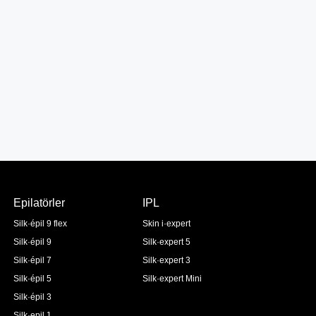
Epilatörler
IPL
Silk·épil 9 flex
Skin i·expert
Silk·épil 9
Silk·expert 5
Silk·épil 7
Silk·expert 3
Silk·épil 5
Silk·expert Mini
Silk·épil 3
Silk·epil 1