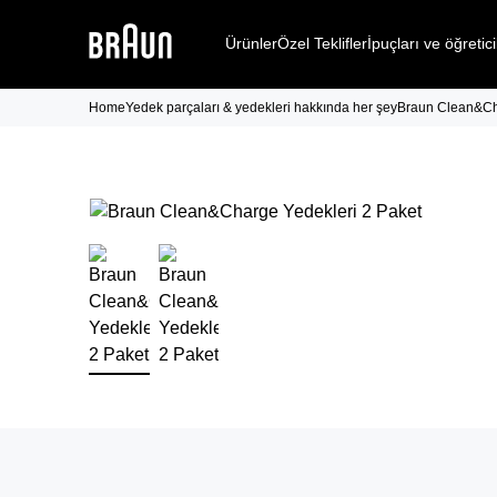
Ürünler
Özel Teklifler
İpuçları ve öğretici
Home
Yedek parçaları & yedekleri hakkında her şey
Braun Clean&Cha