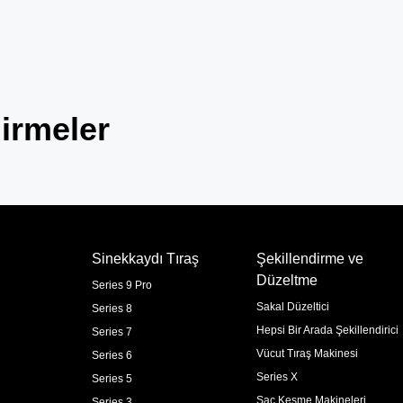
irmeler
Sinekkaydı Tıraş
Şekillendirme ve
Düzeltme
Series 9 Pro
Sakal Düzeltici
Series 8
Hepsi Bir Arada Şekillendirici
Series 7
Vücut Tıraş Makinesi
Series 6
Series X
Series 5
Saç Kesme Makineleri
Series 3