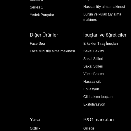
Hassas tüy alma makinesi
Series 1
Burun ve kulak tüy alma
Yedek Parçalar
makines
Diğer Ürünler
İpuçları ve öğreticiler
Face Spa
Erkekler Tıraş İpuçları
Face Mini tüy alma makinesi
Sakal Bakımı
Sakal Stilleri
Sakal Stilleri
Vücut Bakımı
Hassas cilt
Epilasyon
Cilt bakımı ipuçları
Eksfoliyasyon
Yasal
P&G markaları
Gizlilik
Gillette