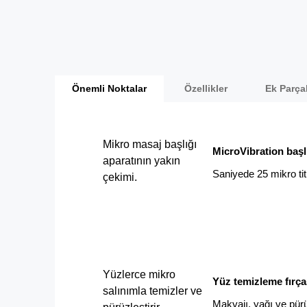
Önemli Noktalar
Özellikler
Ek Parça
Mikro masaj başlığı
MicroVibration başl
aparatının yakın
S
aniyede 25 mikro ti
çekimi.
Yüzlerce mikro
Yüz temizleme fırça
salınımla temizler ve
M
akyajı, yağı ve pürü