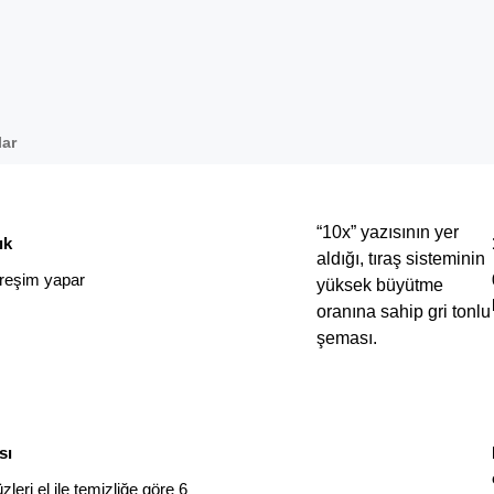
lar
“10x” yazısının yer
ık
aldığı, tıraş sisteminin
treşim yapar
yüksek büyütme
oranına sahip gri tonlu
şeması.
sı
zleri el ile temizliğe göre 6