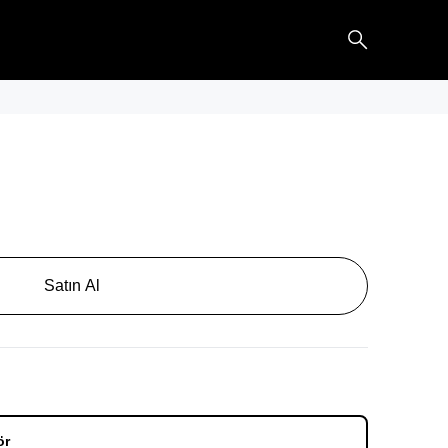
Satın Al
ör