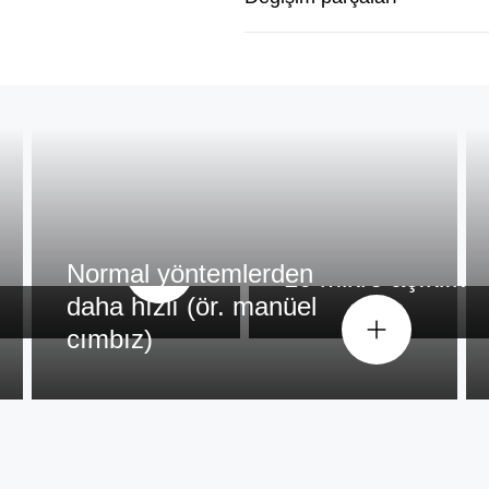
Normal yöntemlerden
10 mikro açıklık
daha hızlı (ör. manüel
cımbız)