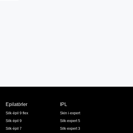
Epilatörler
IPL
Silk·épil 9 flex
Skin i·expert
Silk·épil 9
Silk·expert 5
Silk·épil 7
Silk·expert 3