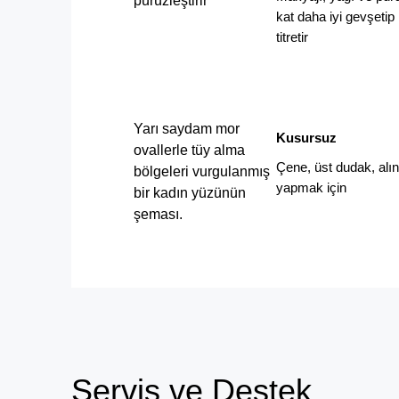
pürüzleştirir
kat daha iyi gevşetip
titretir
Yarı saydam mor
Kusursuz
ovallerle tüy alma
Çene, üst dudak, alın
bölgeleri vurgulanmış
yapmak için
bir kadın yüzünün
şeması.
Servis ve Destek