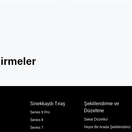
irmeler
Sinekkaydı Tıraş
Şekillendirme ve
Düzeltme
Series 9 Pro
Sakal Düzeltici
Series 8
Hepsi Bir Arada Şekillendirici
Series 7