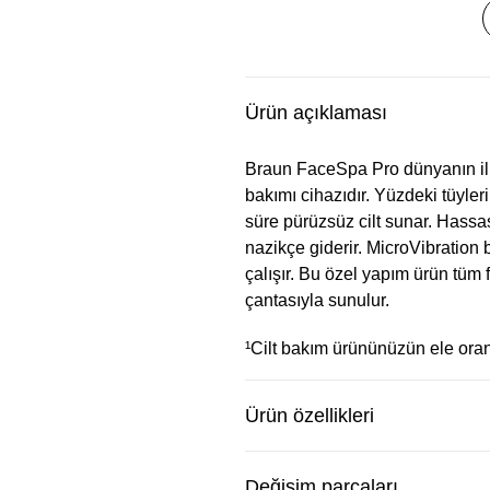
Ürün açıklaması
Braun FaceSpa Pro dünyanın ilk
bakımı cihazıdır. Yüzdeki tüyle
süre pürüzsüz cilt sunar. Hassas
nazikçe giderir. MicroVibration b
çalışır. Bu özel yapım ürün tüm fa
çantasıyla sunulur.
¹Cilt bakım ürününüzün ele ora
Ürün özellikleri
Değişim parçaları