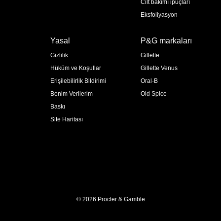
Cilt bakımı ipuçları
Eksfoliyasyon
Yasal
P&G markaları
Gizlilik
Gillette
Hüküm ve Koşullar
Gillette Venus
Erişilebilirlik Bildirimi
Oral-B
Benim Verilerim
Old Spice
Baskı
Site Haritası
© 2026 Procter & Gamble