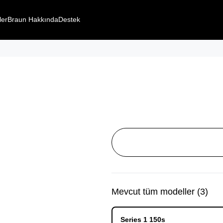
ler
Braun Hakkında
Destek
Mevcut tüm modeller
(
3
)
Series 1 150s