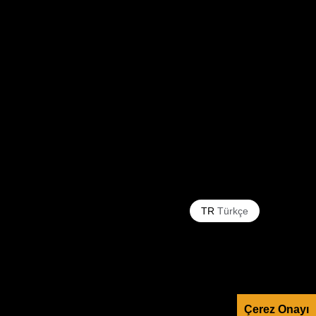
TR
Türkçe
Çerez Onayı