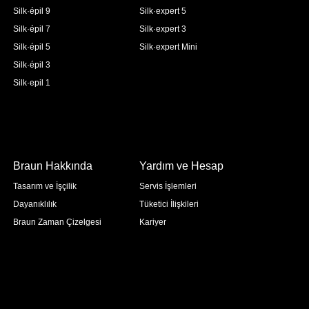
Silk·épil 9
Silk·expert 5
Silk·épil 7
Silk·expert 3
Silk·épil 5
Silk·expert Mini
Silk·épil 3
Silk·epil 1
Braun Hakkında
Yardım ve Hesap
Tasarım ve İşçilik
Servis İşlemleri
Dayanıklılık
Tüketici İlişkileri
Braun Zaman Çizelgesi
Kariyer