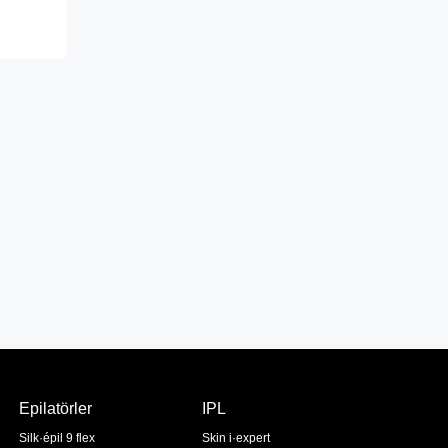
Epilatörler
IPL
Silk·épil 9 flex
Skin i·expert