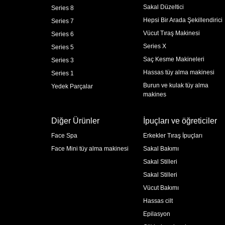
Sakal Düzeltici
Series 8
Hepsi Bir Arada Şekillendirici
Series 7
Vücut Tıraş Makinesi
Series 6
Series X
Series 5
Saç Kesme Makineleri
Series 3
Hassas tüy alma makinesi
Series 1
Burun ve kulak tüy alma
Yedek Parçalar
makines
Diğer Ürünler
İpuçları ve öğreticiler
Face Spa
Erkekler Tıraş İpuçları
Face Mini tüy alma makinesi
Sakal Bakımı
Sakal Stilleri
Sakal Stilleri
Vücut Bakımı
Hassas cilt
Epilasyon