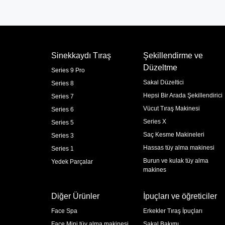
Sinekkaydı Tıraş
Şekillendirme ve
Düzeltme
Series 9 Pro
Sakal Düzeltici
Series 8
Hepsi Bir Arada Şekillendirici
Series 7
Vücut Tıraş Makinesi
Series 6
Series X
Series 5
Saç Kesme Makineleri
Series 3
Hassas tüy alma makinesi
Series 1
Burun ve kulak tüy alma
Yedek Parçalar
makines
Diğer Ürünler
İpuçları ve öğreticiler
Face Spa
Erkekler Tıraş İpuçları
Face Mini tüy alma makinesi
Sakal Bakımı