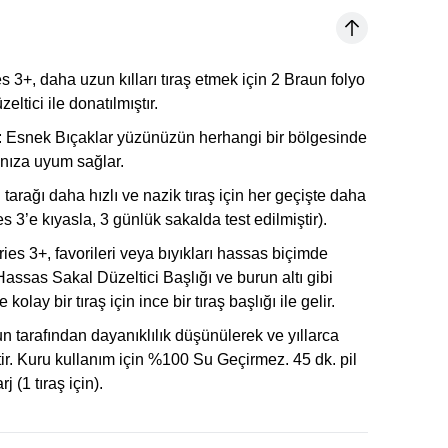
s 3+, daha uzun kılları tıraş etmek için 2 Braun folyo
ltici ile donatılmıştır.
:
Esnek Bıçaklar yüzünüzün herhangi bir bölgesinde
rınıza uyum sağlar.
 tarağı daha hızlı ve nazik tıraş için her geçişte daha
es 3’e kıyasla, 3 günlük sakalda test edilmiştir).
ies 3+, favorileri veya bıyıkları hassas biçimde
Hassas Sakal Düzeltici Başlığı ve burun altı gibi
kolay bir tıraş için ince bir tıraş başlığı ile gelir.
n tarafından dayanıklılık düşünülerek ve yıllarca
ir. Kuru kullanım için %100 Su Geçirmez. 45 dk. pil
j (1 tıraş için).