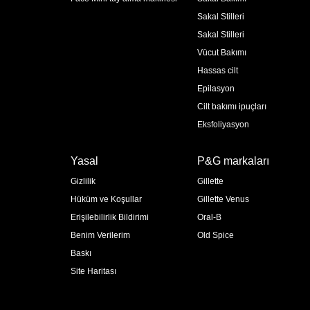
Sakal Stilleri
Sakal Stilleri
Vücut Bakımı
Hassas cilt
Epilasyon
Cilt bakımı ipuçları
Eksfoliyasyon
Yasal
P&G markaları
Gizlilik
Gillette
Hüküm ve Koşullar
Gillette Venus
Erişilebilirlik Bildirimi
Oral-B
Benim Verilerim
Old Spice
Baskı
Site Haritası