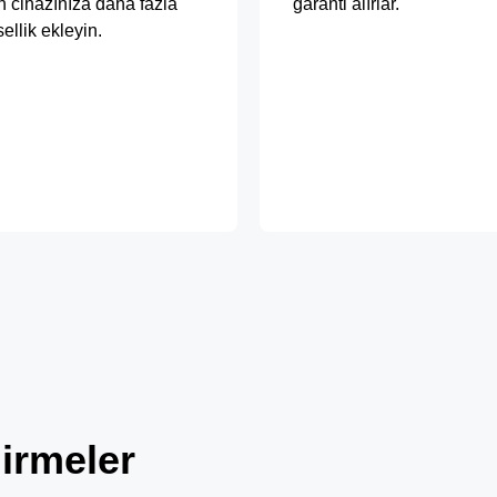
 cihazınıza daha fazla
garanti alırlar.
sellik ekleyin.
irmeler