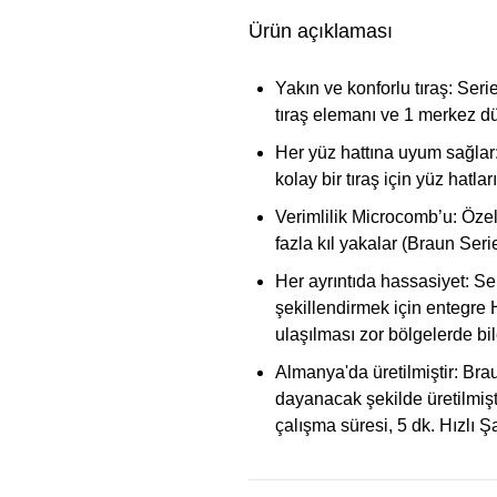
Ürün açıklaması
Yakın ve konforlu tıraş:
Serie
tıraş elemanı ve 1 merkez düze
Her yüz hattına uyum sağlar
kolay bir tıraş için yüz hatla
Verimlilik Microcomb’u:
Özel
fazla kıl yakalar (Braun Seri
Her ayrıntıda hassasiyet:
Ser
şekillendirmek için entegre 
ulaşılması zor bölgelerde bile 
Almanya'da üretilmiştir:
Brau
dayanacak şekilde üretilmişt
çalışma süresi, 5 dk. Hızlı Şar