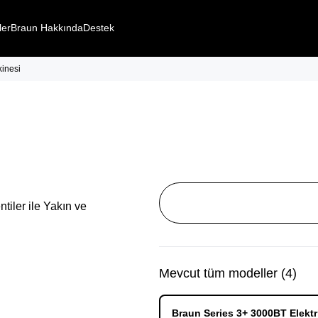
ler
Braun Hakkında
Destek
kinesi
Mevcut tüm modeller
(
4
)
Braun Series 3+ 3000BT Elektri