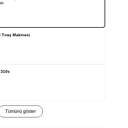
yah
i Tıraş Makinesi
 310s
Tümünü göster