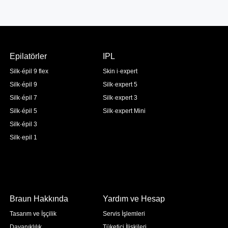
Epilatörler
IPL
Silk·épil 9 flex
Skin i·expert
Silk·épil 9
Silk·expert 5
Silk·épil 7
Silk·expert 3
Silk·épil 5
Silk·expert Mini
Silk·épil 3
Silk·epil 1
Braun Hakkında
Yardım ve Hesap
Tasarım ve İşçilik
Servis İşlemleri
Dayanıklılık
Tüketici İlişkileri