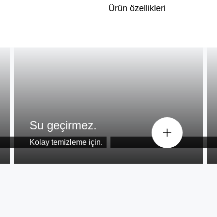
Ürün özellikleri
Tüm yüz hatların
Su geçirmez.
3 esnek bıçak.
Kolay temizleme için.