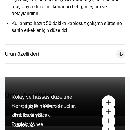
araçlarıyla düzeltin, kenarları belirginleştirin ve
detaylandırın.
Kullanıma hazır:
50 dakika kablosuz çalışma süresine
sahip erkekler için düzeltici.
Ürün özellikleri
Ürün özellikleri
Kolay ve hassas düzeltme.
Sakal düzeltici Series 3
Her geçişte harika sonuçlar.
Ultra Keskin Bıçak
Artık hata yok.
PrecisionWheel
Kablosuz.